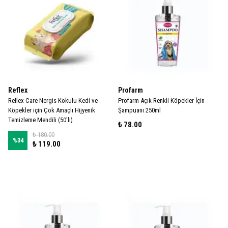
Reflex
Profarm
Reflex Care Nergis Kokulu Kedi ve
Profarm Açık Renkli Köpekler İçin
Köpekler için Çok Amaçlı Hijyenik
Şampuanı 250ml
Temizleme Mendili (50'li)
₺ 78.00
₺ 180.00
%
34
₺ 119.00