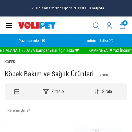
⚡12:00'a Kadar Verilen Siparişler Aynı Gün Kargoda
0
Yaz İndirimleri ☀️
İndirimli Setler 📦
1 ALANA 1 BEDAVA Kampanyaları İçin Tıkla ❤️
KAMPANYA 🔔Yaz İndirimler
KÖPEK
Köpek Bakım ve Sağlık Ürünleri
5
ürün
Filtrele
Sırala