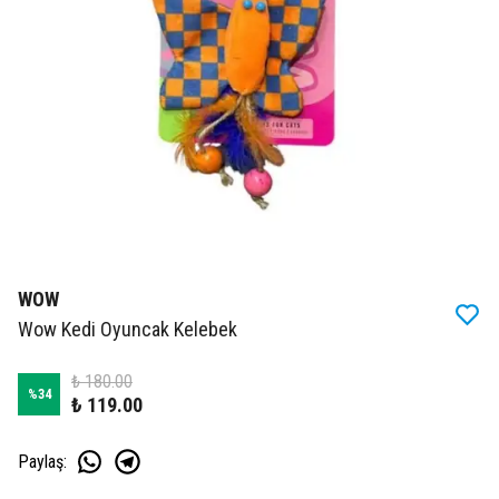
WOW
Wow Kedi Oyuncak Kelebek
₺ 180.00
%
34
₺ 119.00
Paylaş
: