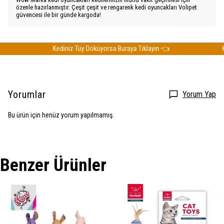
özenle hazırlanmıştır. Çeşit çeşit ve rengarenk kedi oyuncakları Volipet
güvencesi ile bir günde kargoda!
Kediniz Tüy Döküyorsa Buraya Tıklayın 👈
Ked
Yorumlar
Yorum Yap
Bu ürün için henüz yorum yapılmamış.
Benzer Ürünler