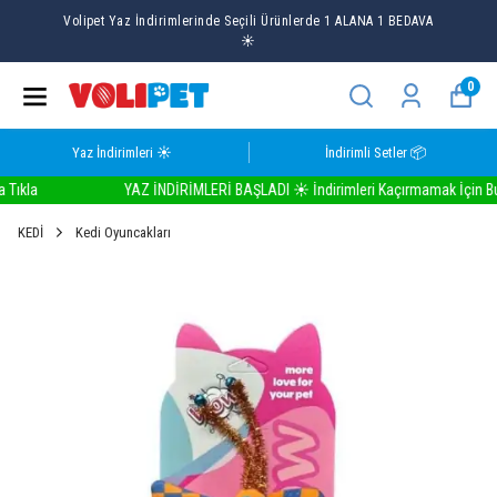
Volipet Yaz İndirimlerinde Seçili Ürünlerde 1 ALANA 1 BEDAVA
☀️
0
Yaz İndirimleri ☀️
İndirimli Setler 📦
la
YAZ İNDİRİMLERİ BAŞLADI ☀️ İndirimleri Kaçırmamak İçin Buraya
KEDİ
Kedi Oyuncakları