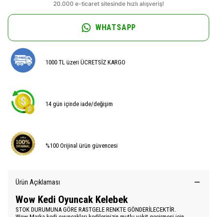
WHATSAPP
1000 TL üzeri ÜCRETSİZ KARGO
14 gün içinde iade/değişim
%100 Orijinal ürün güvencesi
Ürün Açıklaması
Wow Kedi Oyuncak Kelebek
STOK DURUMUNA GÖRE RASTGELE RENKTE GÖNDERİLECEKTİR.
Wow Marka kedi oyuncakları kedilerinizin mutlu vakit geçirmesi için