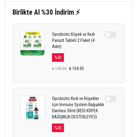
Birlikte Al %30 İndirim ⚡
Oprobiotic Köpek ve Kedi
Parazit Tableti 2 Paket (4
Adet)
%
30
₺ 149.00
₺ 104.30
Oprobiotic Kedi ve Köpekler
İçin Immune System Bağışıklık
Damlası 50ml (KEDİ KÖPEK
BAĞIŞIKLIK DESTEKLEYİCİ)
%
20