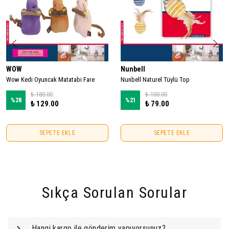
WOW
Nunbell
Wow Kedi Oyuncak Matatabi Fare
Nunbell Naturel Tüylü Top
₺ 180.00
₺ 100.00
%
28
%
21
₺ 129.00
₺ 79.00
SEPETE EKLE
SEPETE EKLE
Sıkça Sorulan Sorular
Hangi kargo ile gönderim yapıyorsunuz?