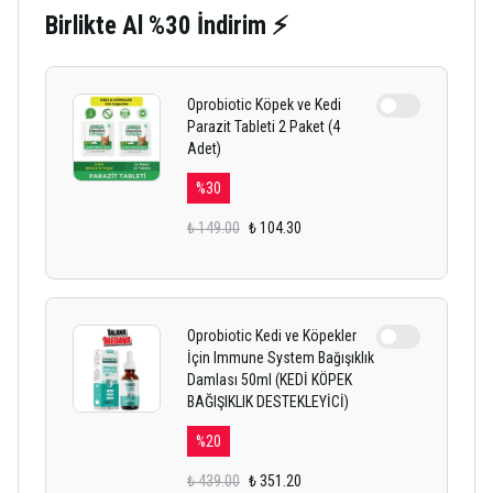
Birlikte Al %30 İndirim ⚡
Oprobiotic Köpek ve Kedi
Parazit Tableti 2 Paket (4
Adet)
%
30
₺ 149.00
₺ 104.30
Oprobiotic Kedi ve Köpekler
İçin Immune System Bağışıklık
Damlası 50ml (KEDİ KÖPEK
BAĞIŞIKLIK DESTEKLEYİCİ)
%
20
₺ 439.00
₺ 351.20