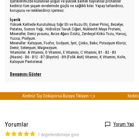
İçeriklerimizde kullanılan yoğun ve yüksek kaliteli hayvansal proteinler
kedinizi tüm yaşam evrelerinde güçlü ve sağlıklı kılar. Yapay tatlandırıcı,
koruyucu ve renklendirici içermez.
İçerik
Yüksek Kalitede Kurutulmuş Sığır Eti ve Kuzu Eti, Esmer Pirinç, Bezelye,
Patates, Somon Yağı, Hidrolize Tavuk Ciğeri, Nükleotit Maya Proteini,
Mineraller, Deniz yosunu, Avize Ağacı Özütü, Zerdeçal Kökü Tozu, Havuç,
Yucca, Pisilyum.
Mineraller: Kalsiyum, Fosfor, Sodyum, İyot, Çinko, Bakır, Potasyum Klorür,
Demir, Selenyum, Magnezyum.
Vitaminler: A Vitamini, D Vitamini, E Vitamini, C Vitamini, B1 - B2 - B3
(Niasin) - B6 - B12 - B7 (Biyotin) - B9 (Folik Asit) Vitamini, K Vitamini, Kolin,
Kalsiyum Pantotenat.
Devamını Göster
Kediniz Tüy Döküyorsa Buraya Tıklayın 👈
Kediniz T
Yorumlar
Yorum Yap
1 değerlendirmeye göre