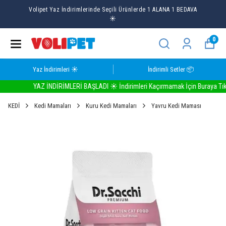
Volipet Yaz İndirimlerinde Seçili Ürünlerde 1 ALANA 1 BEDAVA
☀️
0
Yaz İndirimleri ☀️
İndirimli Setler 📦
YAZ İNDİRİMLERİ BAŞLADI ☀️ İndirimleri Kaçırmamak İçin Buraya Tıkla
KEDİ
Kedi Mamaları
Kuru Kedi Mamaları
Yavru Kedi Maması