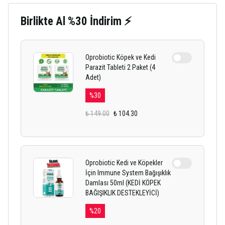
Birlikte Al %30 İndirim ⚡
Oprobiotic Köpek ve Kedi
Parazit Tableti 2 Paket (4
Adet)
%
30
₺ 149.00
₺ 104.30
Oprobiotic Kedi ve Köpekler
İçin Immune System Bağışıklık
Damlası 50ml (KEDİ KÖPEK
BAĞIŞIKLIK DESTEKLEYİCİ)
%
20