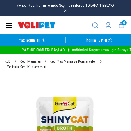
Volipet Yaz İndirimlerinde Seçili Ürünlerde 1 ALANA 1 BEDAVA
☀️
0
Yaz İndirimleri ☀️
İndirimli Setler 📦
YAZ İNDİRİMLERİ BAŞLADI ☀️ İndirimleri Kaçırmamak İçin Buraya Tıkla
KEDİ
Kedi Mamaları
Kedi Yaş Mama ve Konserveleri
Yetişkin Kedi Konserveleri