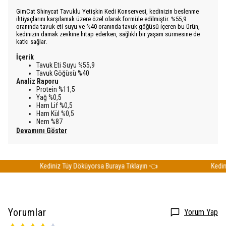
GimCat Shinycat Tavuklu Yetişkin Kedi Konservesi, kedinizin beslenme
ihtiyaçlarını karşılamak üzere özel olarak formüle edilmiştir. %55,9
oranında tavuk eti suyu ve %40 oranında tavuk göğüsü içeren bu ürün,
kedinizin damak zevkine hitap ederken, sağlıklı bir yaşam sürmesine de
katkı sağlar.
İçerik
Tavuk Eti Suyu %55,9
Tavuk Göğüsü %40
Analiz Raporu
Protein %11,5
Yağ %0,5
Ham Lif %0,5
Ham Kül %0,5
Nem %87
Devamını Göster
Kediniz Tüy Döküyorsa Buraya Tıklayın 👈
Kediniz 
Yorumlar
Yorum Yap