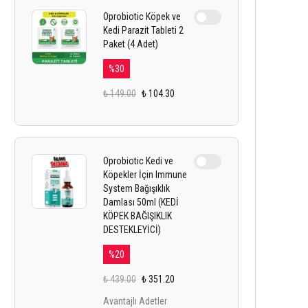
Oprobiotic Köpek ve
Kedi Parazit Tableti 2
Paket (4 Adet)
%
30
₺ 149.00
₺ 104.30
Oprobiotic Kedi ve
Köpekler İçin Immune
System Bağışıklık
Damlası 50ml (KEDİ
KÖPEK BAĞIŞIKLIK
DESTEKLEYİCİ)
%
20
₺ 439.00
₺ 351.20
Avantajlı Adetler