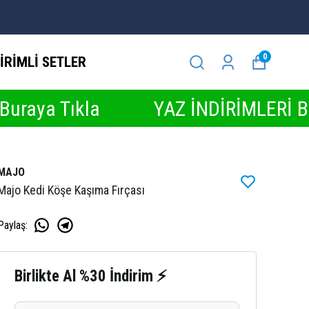
0
İRİMLİ SETLER
kla
YAZ İNDİRİMLERİ BAŞLADI ☀️ 
MAJO
Majo Kedi Köşe Kaşıma Fırçası
Paylaş
:
Birlikte Al %30 İndirim ⚡