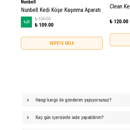
Nunbell
eni
Nunbell Kedi Köşe Kaşınma Aparatı
₺ 150.00
₺ 120.00
%
27
₺ 109.00
SEPETE EKLE
Hangi kargo ile gönderim yapıyorsunuz?
Kaç gün içerisinde iade yapabilirim?