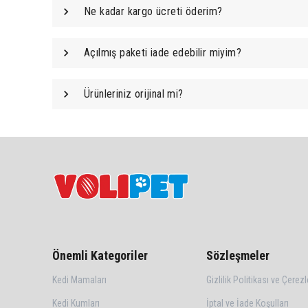
Ne kadar kargo ücreti öderim?
Açılmış paketi iade edebilir miyim?
Ürünleriniz orijinal mi?
Önemli Kategoriler
Sözleşmeler
Kedi Mamaları
Gizlilik Politikası ve Çerezl
Kedi Kumları
İptal ve İade Koşulları