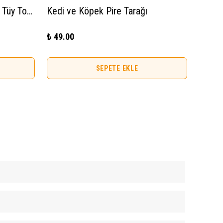
Plastik Uçlu Kedi Ve Köpek Tüy Toplayıcı Basmalı Tarak Kaşıma Fırçası
Kedi ve Köpek Pire Tarağı
Kedi 
₺ 49.00
₺ 99.0
SEPETE EKLE