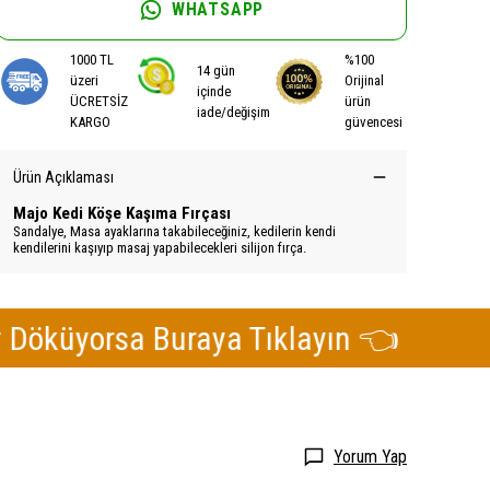
WHATSAPP
1000 TL
%100
14 gün
üzeri
Orijinal
içinde
ÜCRETSİZ
ürün
iade/değişim
KARGO
güvencesi
Ürün Açıklaması
Majo Kedi Köşe Kaşıma Fırçası
Sandalye, Masa ayaklarına takabileceğiniz, kedilerin kendi
kendilerini kaşıyıp masaj yapabilecekleri silijon fırça.
orsa Buraya Tıklayın 👈
Kedi
Yorum Yap