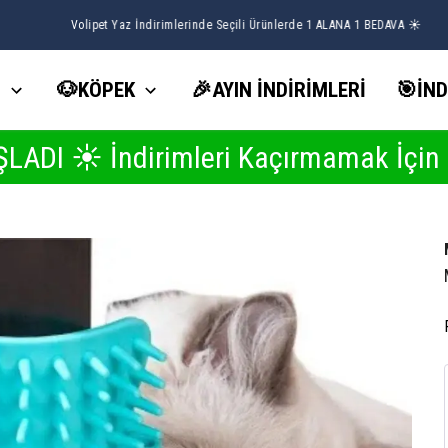
Volipet Yaz İndirimlerinde Seçili Ürünlerde 1 ALANA 1 BEDAVA ☀️
İ
🐶KÖPEK
🎉AYIN İNDİRİMLERİ
🎯İND
dirimleri Kaçırmamak İçin Buraya Tı