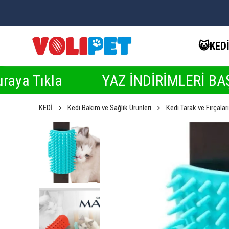
😺KED
a
YAZ İNDİRİMLERİ BAŞLADI ☀️ İn
KEDİ
Kedi Bakım ve Sağlık Ürünleri
Kedi Tarak ve Fırçaları