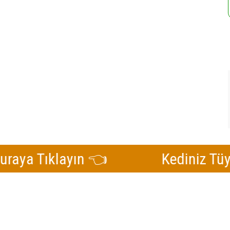
Tıklayın 👈
Kediniz Tüy Döküy