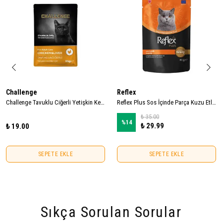
Challenge
Reflex
Challenge Tavuklu Ciğerli Yetişkin Kedi Pouch 85gr
Reflex Plus Sos İçinde Parça Kuzu Etli Yetişkin Kedi Konservesi 85gr
₺ 35.00
%
14
₺ 29.99
₺ 19.00
SEPETE EKLE
SEPETE EKLE
Sıkça Sorulan Sorular