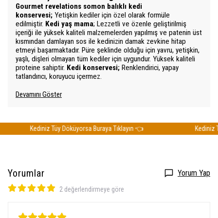
Gourmet revelations somon balıklı kedi
konservesi;
Yetişkin kediler için özel olarak formüle
edilmiştir.
Kedi yaş mama
; Lezzetli ve özenle geliştirilmiş
içeriği ile yüksek kaliteli malzemelerden yapılmış ve patenin üst
kısmından damlayan sos ile kedinizin damak zevkine hitap
etmeyi başarmaktadır. Püre şeklinde olduğu için yavru, yetişkin,
yaşlı, dişleri olmayan tüm kediler için uygundur. Yüksek kaliteli
proteine sahiptir.
Kedi konservesi;
Renklendirici, yapay
tatlandırıcı, koruyucu içermez.
Devamını Göster
Kediniz Tüy Döküyorsa Buraya Tıklayın 👈
Kediniz Tüy
Yorumlar
Yorum Yap
2 değerlendirmeye göre