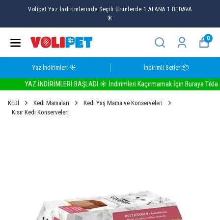
Volipet Yaz İndirimlerinde Seçili Ürünlerde 1 ALANA 1 BEDAVA
☀️
0
Yaz İndirimleri ☀️
İndirimli Setler 📦
YAZ İNDİRİMLERİ BAŞLADI ☀️ İndirimleri Kaçırmamak İçin Buraya Tıkla
KEDİ
Kedi Mamaları
Kedi Yaş Mama ve Konserveleri
Kısır Kedi Konserveleri