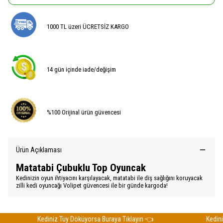
1000 TL üzeri ÜCRETSİZ KARGO
14 gün içinde iade/değişim
%100 Orijinal ürün güvencesi
Ürün Açıklaması
Matatabi Çubuklu Top Oyuncak
Kedinizin oyun ihtiyacını karşılayacak, matatabi ile diş sağlığını koruyacak
zilli kedi oyuncağı Volipet güvencesi ile bir günde kargoda!
Kediniz Tüy Döküyorsa Buraya Tıklayın 👈
Kediniz 