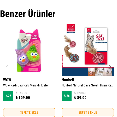
Benzer Ürünler
WOW
Nunbell
Wow Kedi Oyuncak Meraklı İkizler
Nunbell Naturel Daire Şekilli Hasır Kedi Oyuncağı
₺ 150.00
₺ 120.00
%
27
%
26
₺ 109.00
₺ 89.00
SEPETE EKLE
SEPETE EKLE