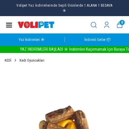
Volipet Yaz İndirimlerinde Seçili Ürünlerde 1 ALANA 1 BEDAVA
☀️
0
Yaz İndirimleri ☀️
İndirimli Setler 📦
YAZ İNDİRİMLERİ BAŞLADI ☀️ İndirimleri Kaçırmamak İçin Buraya Tıkla
KEDİ
Kedi Oyuncakları