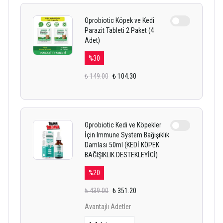
Oprobiotic Köpek ve Kedi
Parazit Tableti 2 Paket (4
Adet)
%
30
₺ 149.00
₺ 104.30
Oprobiotic Kedi ve Köpekler
İçin Immune System Bağışıklık
Damlası 50ml (KEDİ KÖPEK
BAĞIŞIKLIK DESTEKLEYİCİ)
%
20
₺ 439.00
₺ 351.20
Avantajlı Adetler